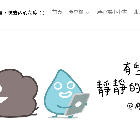
首頁
塵專欄
塵心靈小小書
北
漫，抹去內心灰塵：）
塵
戀
愛
之
家
眼
淚
的
故
事
塵
周
記
30
歲
後